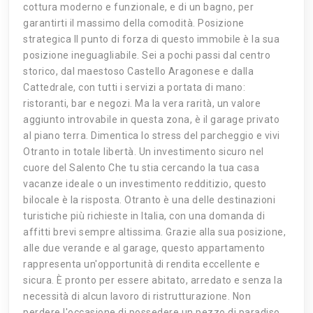
cottura moderno e funzionale, e di un bagno, per
garantirti il massimo della comodità. Posizione
strategica Il punto di forza di questo immobile è la sua
posizione ineguagliabile. Sei a pochi passi dal centro
storico, dal maestoso Castello Aragonese e dalla
Cattedrale, con tutti i servizi a portata di mano:
ristoranti, bar e negozi. Ma la vera rarità, un valore
aggiunto introvabile in questa zona, è il garage privato
al piano terra. Dimentica lo stress del parcheggio e vivi
Otranto in totale libertà. Un investimento sicuro nel
cuore del Salento Che tu stia cercando la tua casa
vacanze ideale o un investimento redditizio, questo
bilocale è la risposta. Otranto è una delle destinazioni
turistiche più richieste in Italia, con una domanda di
affitti brevi sempre altissima. Grazie alla sua posizione,
alle due verande e al garage, questo appartamento
rappresenta un'opportunità di rendita eccellente e
sicura. È pronto per essere abitato, arredato e senza la
necessità di alcun lavoro di ristrutturazione. Non
perdere l'occasione di possedere un pezzo di paradiso