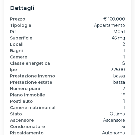
Dettagli
Prezzo
€ 160.000
Tipologia
Appartamento
Rif
M041
Superficie
45 mq
Locali
2
Bagni
1
Camere
1
Classe energetica
G
Ipe
325.00
Prestazione inverno
bassa
Prestazione estate
bassa
Numero piani
2
Piano immobile
1°
Posti auto
1
Camere matrimoniali
1
Stato
Ottimo
Ascensore
Ascensore
Condizionatore
Sì
Riscaldamento
Autonomo